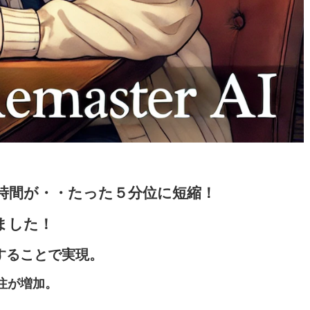
時間が・・たった５分位に短縮！
ました！
することで実現。
注が増加。