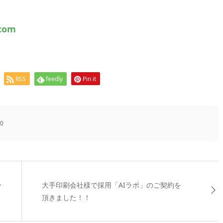
.com
RSS
feedly
Pin it
0
ー
大手印刷会社様で採用「AIラボ」のご契約を
頂きました！！