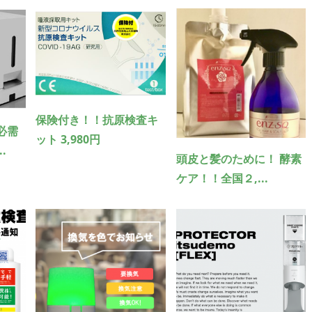
保険付き！！抗原検査キ
必需
ット 3,980円
.
頭皮と髪のために！ 酵素
ケア！！全国２,...