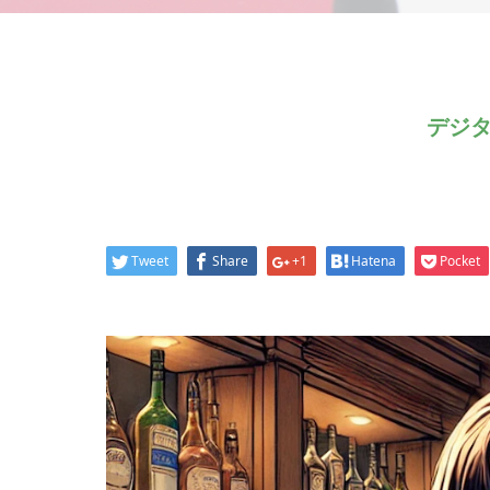
デジタ
Tweet
Share
+1
Hatena
Pocket