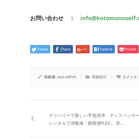
お問い合わせ ：
info@kotomonoself
Tweet
Share
+1
Hatena
Pocket
投稿者:
usui-admin
実績紹介
コメント:
デリバリーで新しい手指洗浄 ディスペンサ
レンタルで消毒液「都度便FLEX」 登...