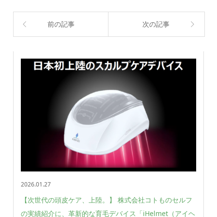
前の記事
次の記事
2026.01.27
【次世代の頭皮ケア、上陸。】 株式会社コトものセルフ
の実績紹介に、革新的な育毛デバイス「iHelmet（アイヘ