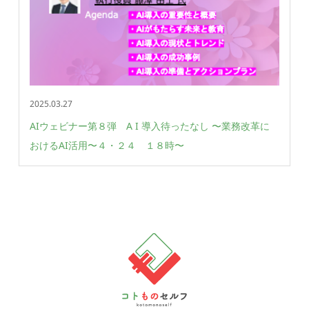
2025.03.27
AIウェビナー第８弾 A I 導入待ったなし 〜業務改革に
おけるAI活用〜 ４・２４ １８時〜