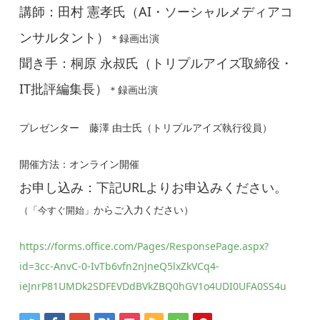
講師：田村 憲孝氏（AI・ソーシャルメディアコ
ンサルタント）
＊録画出演
聞き手：桐原 永叔氏（トリプルアイズ取締役・
IT批評編集長）
＊録画出演
（トリプルアイズ執行役員）
プレゼンター 藤澤 由士氏
開催方法：オンライン開催
お申し込み：下記URLよりお申込みください。
からご入力ください）
（「今すぐ開始」
https://forms.office.com/Pages/ResponsePage.aspx?
id=3cc-AnvC-0-IvTb6vfn2nJneQ5lxZkVCq4-
ieJnrP81UMDk2SDFEVDdBVkZBQ0hGV1o4UDI0UFA0SS4u