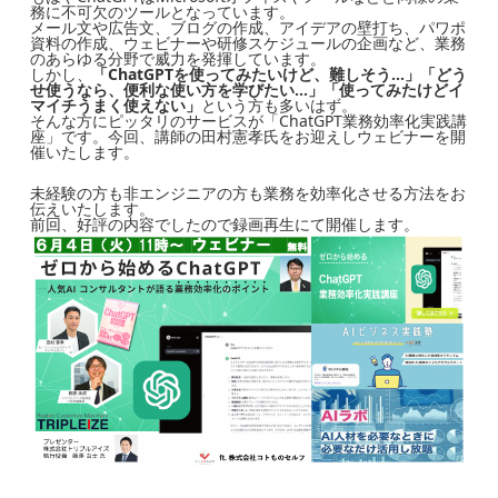
務に不可欠のツールとなっています。
メール文や広告文、ブログの作成、アイデアの壁打ち、パワポ
資料の作成、ウェビナーや研修スケジュールの企画など、業務
のあらゆる分野で威力を発揮しています。
しかし、
「ChatGPTを使ってみたいけど、難しそう…」「どう
せ使うなら、便利な使い方を学びたい…」「使ってみたけどイ
マイチうまく使えない」
という方も多いはず。
そんな方にピッタリのサービスが「ChatGPT業務効率化実践講
座」です。今回、講師の田村憲孝氏をお迎えしウェビナーを開
催いたします。
未経験の方も非エンジニアの方も業務を効率化させる方法をお
伝えいたします。
前回、好評の内容でしたので録画再生にて開催します。